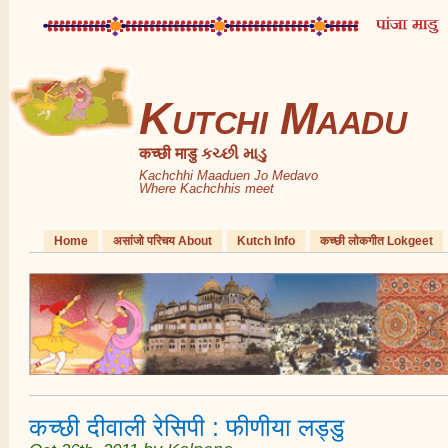
Kutchi Maadu
कच्छी माडु કચ્છી માડુ
Kachchhi Maaduen Jo Medavo
Where Kachchhis meet
Home
असांजो परिचय About
Kutch Info
कच्छी लोकगीत Lokgeet
कच्छी दीवाली रेसिपी : फीणीया लड्डु