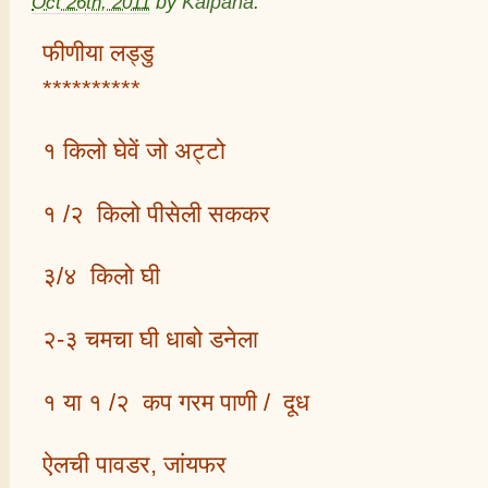
Oct 26th, 2011
by
Kalpana
.
फीणीया लड्डु
**********
१ किलो घेवें जो अट्टो
१ /२ किलो पीसेली सककर
३/४ किलो घी
२-३ चमचा घी धाबो डनेला
१ या १ /२ कप गरम पाणी / दूध
ऐलची पावडर, जांयफर