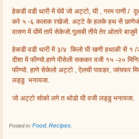
हेकडी वडी थारी में घेवें जो अट्टो, घी , गरम पाणी / द
करे ५ -६ कलाक रखेजो. अट्टे के हलके हथ सें छाणेजो
वासण में धीमें तापें सेकेजो.गुलाबी तीये तेर ओतारे बाजुमे
हेकडी वडी थारी में ३/४ किलो घी खणी हथाळी सें १
दीशा में फीण्यो.हाणे पीसेली सककर वजी १५ -२० मिनिट
फीण्यो. हाणे सेकेलो अट्टो , ऐलची पावडर, जांयफर मि
लड्डु भनायजा.
जो अट्टो सोको लगे त थोडो घी वजी लड्डु भनायजा.
Food
Recipes
Posted in:
,
.