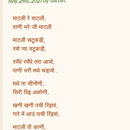
May 28th, 2010
by
sachin
.
माटली रे माटली,
पाणी भरे जी माटली
माटली सटूकडी़,
रमो प्या मटूकडी़,
रमँधे रमँधे तरा आयो,
पाणी भरी मथे चडा़यो .
मथे ता सीनोंणी,
सिरी विइ अकोणी,
खणी खणी पची रिइयां,
गारे में आउं घची रिंइयां,
माटली वी काणी,